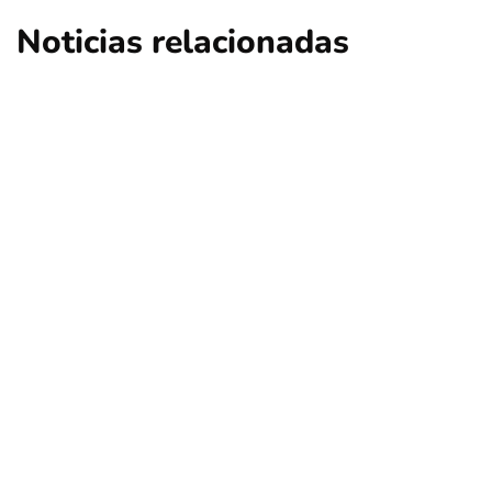
Noticias relacionadas
ciencia
educación
regional
Descubren que llegada de la viruela a
América fue durante la colonización
europea
Por
Tus Noticias
1 de Agosto de 2026