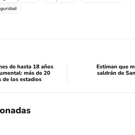
eguridad
es de hasta 18 años
Estiman que má
numental: más de 20
saldrán de Sa
 de los estadios
cionadas