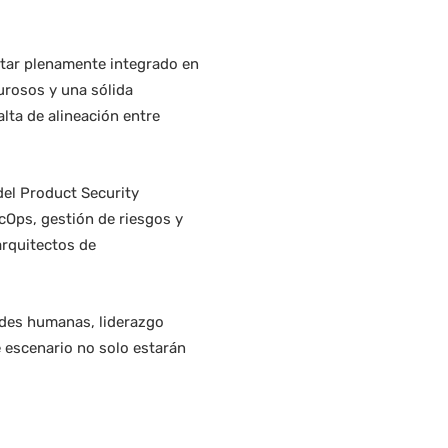
star plenamente integrado en
urosos y una sólida
lta de alineación entre
 del Product Security
cOps, gestión de riesgos y
arquitectos de
ades humanas, liderazgo
e escenario no solo estarán