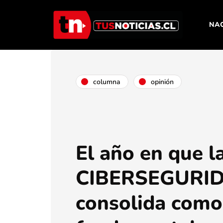
NA
columna
opinión
El año en que l
CIBERSEGURID
consolida como 