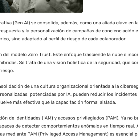
nerativa (Gen AI) se consolida, además, como una aliada clave en l
respuesta y la personalización de campañas de concienciación e
ico, sino adaptado al perfil de riesgo de cada colaborador.
ón del modelo Zero Trust. Este enfoque trasciende la nube e inco
 híbridas. Se trata de una visión holística de la seguridad, que 
riesgo.
nsolidación de una cultura organizacional orientada a la ciberse
rsonalizadas, potenciadas por IA, pueden reducir los incidentes
vuelve más efectiva que la capacitación formal aislada.
stión de identidades (IAM) y accesos privilegiados (PAM). Ya no b
apaces de detectar comportamientos anómalos en tiempo real. 
adas mediante PAM (Privileged Access Management) es esencial p